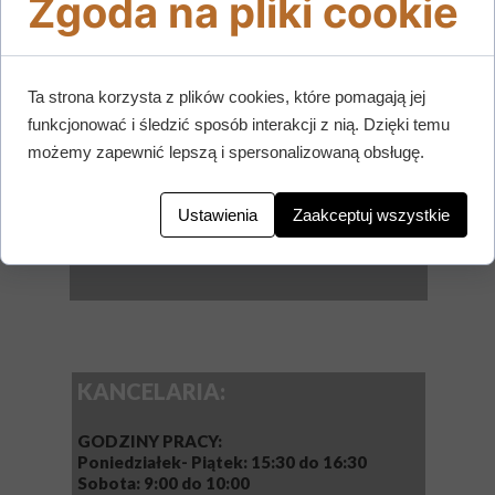
Zgoda na pliki cookie
SPOWIEDŹ:
Ta strona korzysta z plików cookies, które pomagają jej
PODCZAS MSZY ŚWIĘTYCH:
funkcjonować i śledzić sposób interakcji z nią. Dzięki temu
15 min przed każdą Mszą Św. w dzień
możemy zapewnić lepszą i spersonalizowaną obsługę.
powszedni, i w czasie każdej Mszy Św. w
Niedzielę
Ustawienia
Zaakceptuj wszystkie
I PIĄTEK MIESIĄCA:
Spowiedź od godz. 16:00
KANCELARIA:
GODZINY PRACY:
Poniedziałek- Piątek:
15:30 do 16:30
Sobota: 9:00 do 10:00