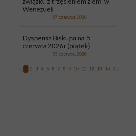
związku z trzęsieniem ziemi w
Wenezueli
27 czerwca 2026
Dyspensa Biskupa na 5
czerwca 2026r (piątek)
03 czerwca 2026
1
2
3
4
5
6
7
8
9
10
11
12
13
14
15
16
17