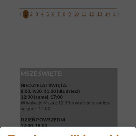
1
2
3
4
5
6
7
8
9
10
11
12
13
14
15
16
17
MSZE ŚWIĘTE:
NIEDZIELA I ŚWIĘTA:
8:00, 9:30, 11:00 (dla dzieci)
12:30 (suma), 17:00
W wakacje Msza z 12:30 zostaje przesunięta
na godz. 12:00
DZIEŃ POWSZEDNI
17:00, 18:00