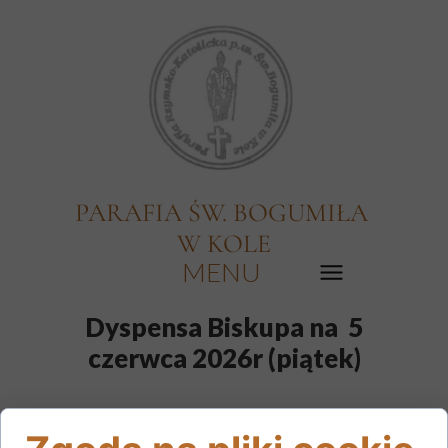
PARAFIA ŚW. BOGUMIŁA
W KOLE
MENU
Dyspensa Biskupa na 5
czerwca 2026r (piątek)