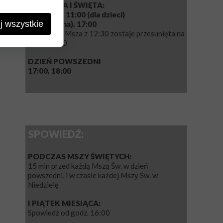
NIEDZIELA I ŚWIĘTA:
8:00, 9:30, 11:00 (dla dzieci)
j wszystkie
12:30 (suma), 17:00
W wakacje Msza z 12:30 zostaje przesunięta na
godz. 12:00
DZIEŃ POWSZEDNI
17:00, 18:00
SPOWIEDŹ:
PODCZAS MSZY ŚWIĘTYCH:
15 min przed każdą Mszą Św. w dzień
powszedni, i w czasie każdej Mszy Św. w
Niedzielę
I PIĄTEK MIESIĄCA:
Spowiedź od godz. 16:00