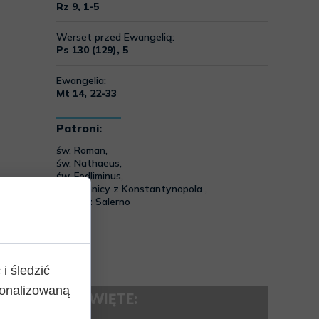
i śledzić
sonalizowaną
MSZE ŚWIĘTE: